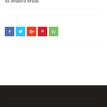
da
Avianca Brasil
.