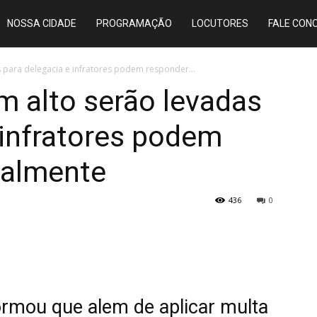
NOSSA CIDADE
PROGRAMAÇÃO
LOCUTORES
FALE CON
 para delegacia e infratores podem responder...
m alto serão levadas
 infratores podem
nalmente
436
0
ormou que alem de aplicar multa