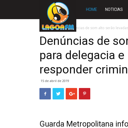
Rádio
HOME
NOTICIAS
Lagoa
Início
SLIDE
Denúncias de som alto serão levadas
Denúncias de so
FM
para delegacia e
responder crimi
15 de abril de 2019
Guarda Metropolitana inf