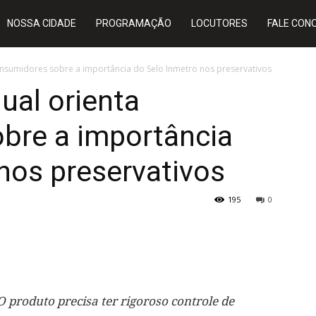
NOSSA CIDADE
PROGRAMAÇÃO
LOCUTORES
FALE CON
onsumidores sobre a importância do Selo Inmetro nos preservativos
ual orienta
bre a importância
nos preservativos
195
0
O produto precisa ter rigoroso controle de