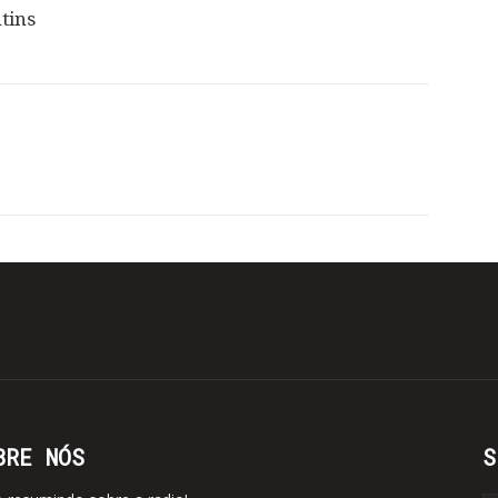
tins
BRE NÓS
S