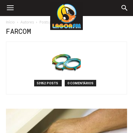
Início
Autores
Posts por farcom
FARCOM
53952 POSTS
0 COMENTÁRIOS