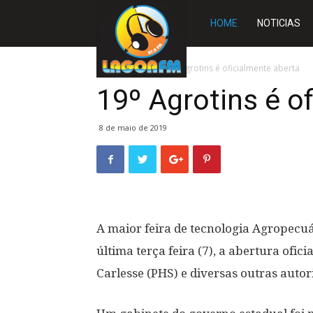
Rádio
HOME
NOTICIAS
Lagoa
Início
SLIDE
19º Agrotins é oficialmente aberta
19º Agrotins é o
FM
8 de maio de 2019
A maior feira de tecnologia Agropecuá
última terça feira (7), a abertura of
Carlesse (PHS) e diversas outras autori