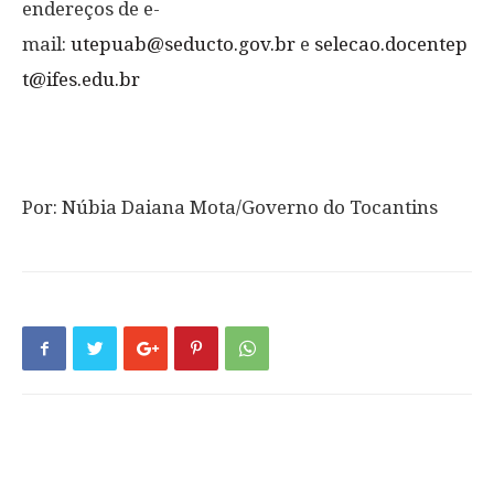
endereços de e-
mail:
utepuab@seducto.gov.br
e
selecao.docentep
t@ifes.edu.br
Por: Núbia Daiana Mota/Governo do Tocantins