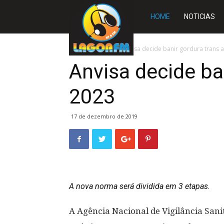
Rádio
HOME
NOTICIAS
Lagoa
Início
BRASIL
Anvisa decide banir gordura trans 
Anvisa decide ba
FM
2023
17 de dezembro de 2019
A nova norma será dividida em 3 etapas.
A Agência Nacional de Vigilância Sani