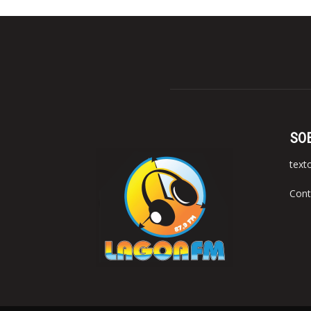
SO
text
Cont