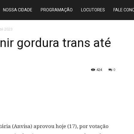
NOSSA CIDADE
PROGRAMAÇÃO
LOCUTORES
FALE CON
até 2023
nir gordura trans até
424
0
tária (Anvisa) aprovou hoje (17), por votação