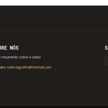
BRE NÓS
S
o resumindo sobre a radio!
ato:
radio.lagoafm@hotmail.com