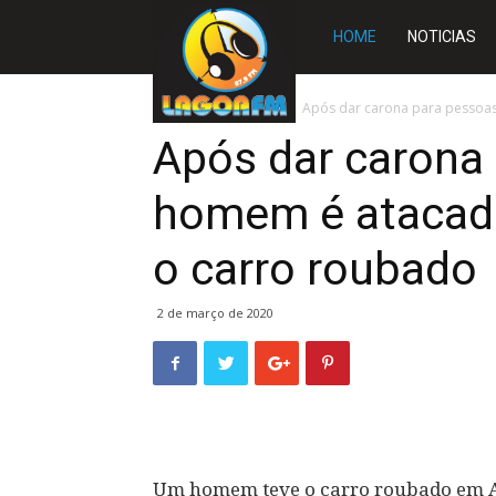
Rádio
HOME
NOTICIAS
Lagoa
Início
DESTAQUES
Após dar carona para pessoas
Após dar carona
FM
homem é atacad
o carro roubado
2 de março de 2020
Um homem teve o carro roubado em Ar