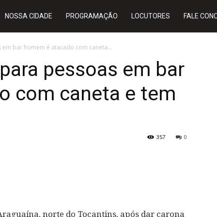
NOSSA CIDADE
PROGRAMAÇÃO
LOCUTORES
FALE CON
 em bar homem é atacado com caneta...
 para pessoas em bar
o com caneta e tem
357
0
aguaína, norte do Tocantins, após dar carona