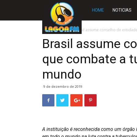
Rádio
HOME
NOTICIAS
Lagoa
Início
BRASIL
Brasil assume conselho de entida
Brasil assume c
FM
que combate a t
mundo
9 de dezembro de 2019
A instituição é reconhecida como um órgão i
em todo o mundo na luta contra a tuberculo