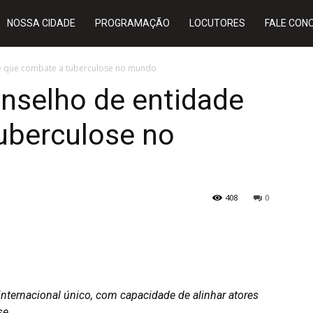
NOSSA CIDADE
PROGRAMAÇÃO
LOCUTORES
FALE CON
de que combate a tuberculose no mundo
onselho de entidade
uberculose no
408
0
nternacional único, com capacidade de alinhar atores
se.