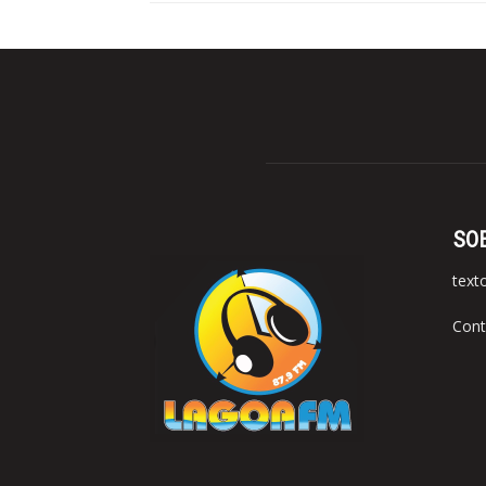
SO
text
Cont