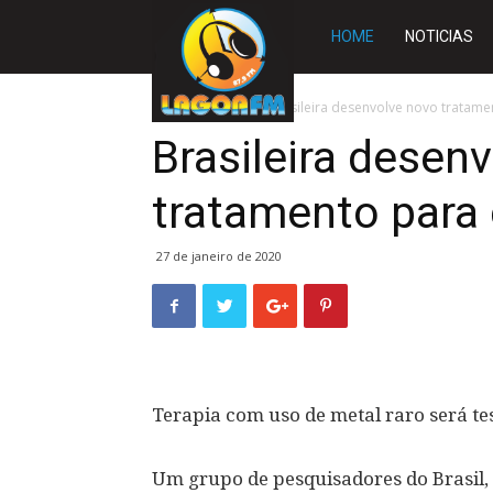
Rádio
HOME
NOTICIAS
Lagoa
Início
BRASIL
Brasileira desenvolve novo tratame
Brasileira desen
FM
tratamento para 
27 de janeiro de 2020
Terapia com uso de metal raro será te
Um grupo de pesquisadores do Brasil,