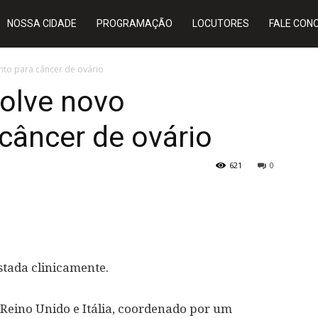
NOSSA CIDADE
PROGRAMAÇÃO
LOCUTORES
FALE CON
nto para câncer de ovário
volve novo
câncer de ovário
621
0
stada clinicamente.
 Reino Unido e Itália, coordenado por um