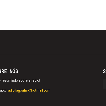
BRE NÓS
S
o resumindo sobre a radio!
ato:
radio.lagoafm@hotmail.com