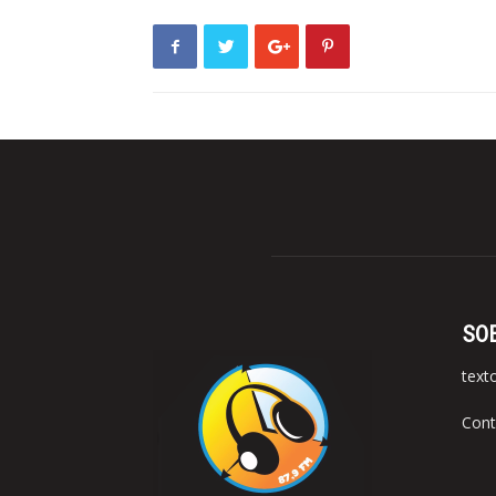
SO
text
Cont