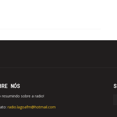
BRE NÓS
S
o resumindo sobre a radio!
ato:
radio.lagoafm@hotmail.com