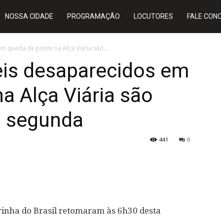
NOSSA CIDADE
PROGRAMAÇÃO
LOCUTORES
FALE CON
m queda de ponte na Alça Viária são...
eis desaparecidos em
a Alça Viária são
a segunda
441
0
inha do Brasil retomaram às 6h30 desta