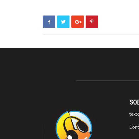
SO
text
Cont