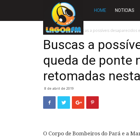
Rádio
HOME
NOTICIAS
Lagoa
Início
BRASIL
Buscas a possíveis desaparecidos e
Buscas a possív
FM
queda de ponte n
retomadas nest
8 de abril de 2019
O Corpo de Bombeiros do Pará e a Mar