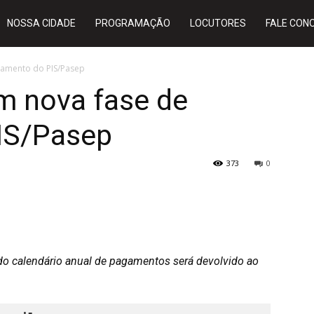
NOSSA CIDADE
PROGRAMAÇÃO
LOCUTORES
FALE CON
agamento do PIS/Pasep
am nova fase de
IS/Pasep
373
0
o do calendário anual de pagamentos será devolvido ao