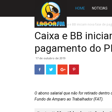
Rádio
HOME
NOTICIAS
Lagoa
Início
BRASIL
Caixa e BB iniciam nova fase de p
Caixa e BB inici
FM
pagamento do P
17 de outubro de 2019
O abono salarial que não for retirado dentr
Fundo de Amparo ao Trabalhador (FAT).