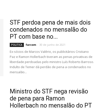
STF perdoa pena de mais dois
condenados no mensalão do
PT com base no...
farcom
-
30 de junho de 2021
POLITICA
Ex-sócios de Marcos Valério, os publicitários Cristiano
Paz e Ramon Hollerbach tiveram as penas privativas de
liberdade perdoadas pelo ministro Luís Roberto Barroso.
Indulto de Temer dá perdão de pena a condenados no
mensalão...
Ministro do STF nega revisão
de pena para Ramon
Hollerbach no mensalão do PT