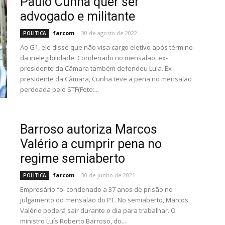
Paulo Cunha quer ser
advogado e militante
farcom
-
30 de agosto de 2022
POLITICA
Ao G1, ele disse que não visa cargo eletivo após término
da inelegibilidade. Condenado no mensalão, ex-
presidente da Câmara também defendeu Lula. Ex-
presidente da Câmara, Cunha teve a pena no mensalão
perdoada pelo STF(Foto:...
Barroso autoriza Marcos
Valério a cumprir pena no
regime semiaberto
farcom
-
30 de junho de 2021
POLITICA
Empresário foi condenado a 37 anos de prisão no
julgamento do mensalão do PT. No semiaberto, Marcos
Valério poderá sair durante o dia para trabalhar. O
ministro Luís Roberto Barroso, do...