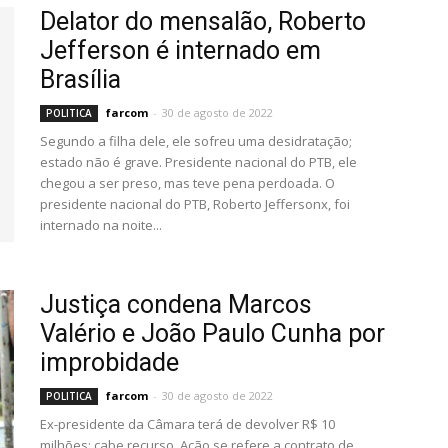
Delator do mensalão, Roberto
Jefferson é internado em
Brasília
farcom
-
30 de agosto de 2022
POLITICA
Segundo a filha dele, ele sofreu uma desidratação;
estado não é grave. Presidente nacional do PTB, ele
chegou a ser preso, mas teve pena perdoada. O
presidente nacional do PTB, Roberto Jeffersonx, foi
internado na noite...
Justiça condena Marcos
Valério e João Paulo Cunha por
improbidade
farcom
-
30 de agosto de 2022
POLITICA
Ex-presidente da Câmara terá de devolver R$ 10
milhões; cabe recurso. Ação se refere a contrato de