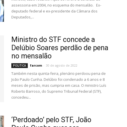
assessoria em 2004, no esquema do mensalão. Ex-
deputado federal e ex-presidente da Câmara dos
Deputados,...
Ministro do STF concede a
Delúbio Soares perdão de pena
no mensalão
farcom
-
30 de agosto de 2022
POLITICA
Também nesta quinta-feira, plenário perdoou pena de
João Paulo Cunha. Delúbio foi condenado a 6 anos e 8
meses de prisão, mas cumpria em casa. O ministro Luís
Roberto Barroso, do Supremo Tribunal Federal (STF),
concedeu...
‘Perdoado’ pelo STF, João