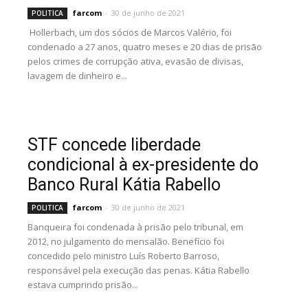
farcom
-
30 de junho de 2021
POLITICA
Hollerbach, um dos sócios de Marcos Valério, foi
condenado a 27 anos, quatro meses e 20 dias de prisão
pelos crimes de corrupção ativa, evasão de divisas,
lavagem de dinheiro e...
STF concede liberdade
condicional à ex-presidente do
Banco Rural Kátia Rabello
farcom
-
30 de junho de 2021
POLITICA
Banqueira foi condenada à prisão pelo tribunal, em
2012, no julgamento do mensalão. Benefício foi
concedido pelo ministro Luís Roberto Barroso,
responsável pela execução das penas. Kátia Rabello
estava cumprindo prisão...