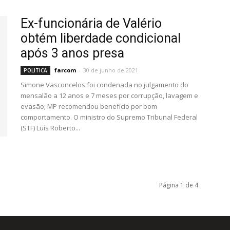
Ex-funcionária de Valério
obtém liberdade condicional
após 3 anos presa
farcom
-
30 de junho de 2021
POLITICA
Simone Vasconcelos foi condenada no julgamento do
mensalão a 12 anos e 7 meses por corrupção, lavagem e
evasão; MP recomendou benefício por bom
comportamento. O ministro do Supremo Tribunal Federal
(STF) Luís Roberto...
Página 1 de 4