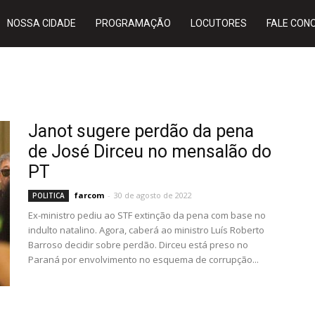
NOSSA CIDADE
PROGRAMAÇÃO
LOCUTORES
FALE CON
Janot sugere perdão da pena
de José Dirceu no mensalão do
PT
farcom
-
30 de agosto de 2022
POLITICA
Ex-ministro pediu ao STF extinção da pena com base no
indulto natalino. Agora, caberá ao ministro Luís Roberto
Barroso decidir sobre perdão. Dirceu está preso no
Paraná por envolvimento no esquema de corrupção...