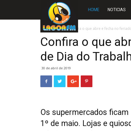
Rádio
HOME
NOTICIAS
Lagoa
Início
SLIDE
Confira o que abre e fecha no feria
Confira o que ab
FM
de Dia do Trabal
30 de abril de 2019
Os supermercados ficam pr
1º de maio. Lojas e quios