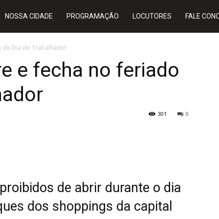
NOSSA CIDADE
PROGRAMAÇÃO
LOCUTORES
FALE CON
do de Dia do Trabalhador
re e fecha no feriado
hador
301
0
oibidos de abrir durante o dia
ques dos shoppings da capital