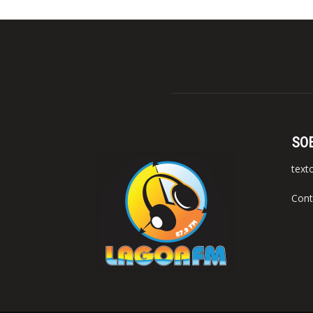
SO
text
Cont