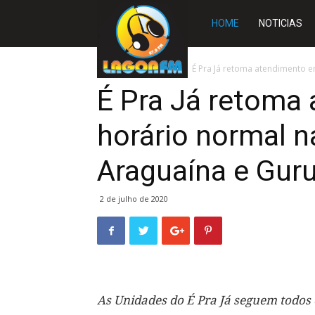
Rádio
HOME
NOTICIAS
Lagoa
Início
TOCANTINS
É Pra Já retoma atendimento e
É Pra Já retoma
FM
horário normal n
Araguaína e Guru
2 de julho de 2020
As Unidades do É Pra Já seguem todos 