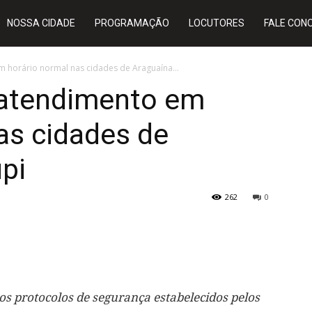
NOSSA CIDADE
PROGRAMAÇÃO
LOCUTORES
FALE CON
m horário normal nas cidades de Araguaína...
 atendimento em
as cidades de
pi
262
0
os protocolos de segurança estabelecidos pelos