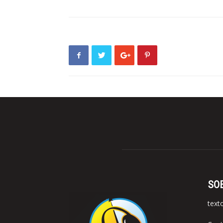
SO
text