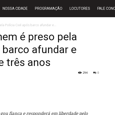
NOSSA CIDADE
PROGRAMAÇÃO
LOCUTORES
FALE CON
 Polícia Civil após barco afundar e...
em é preso pela
s barco afundar e
e três anos
294
0
gou fiança e responderá em liberdade pelo