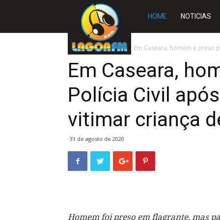
Rádio
HOME
NOTICIAS
Lagoa
Início
TOCANTINS
Em Caseara, homem é preso pela
Em Caseara, hom
FM
Polícia Civil apó
vitimar criança d
31 de agosto de 2020
Homem foi preso em flagrante, mas pa