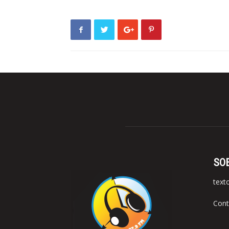
SO
text
Cont