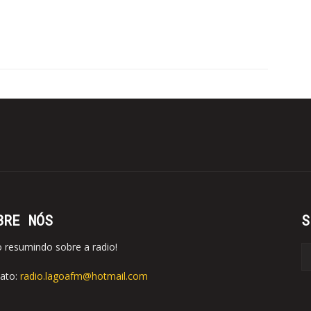
BRE NÓS
S
o resumindo sobre a radio!
ato:
radio.lagoafm@hotmail.com