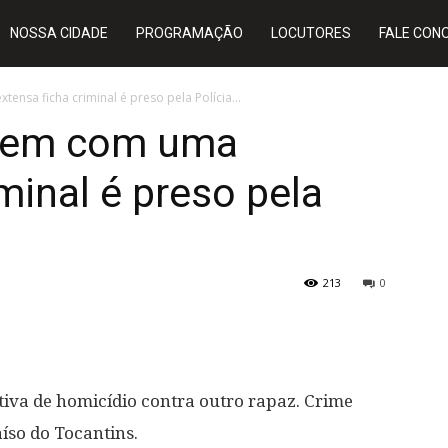
NOSSA CIDADE
PROGRAMAÇÃO
LOCUTORES
FALE CON
nsa ficha criminal é preso pela Polícia...
mem com uma
minal é preso pela
213
0
tiva de homicídio contra outro rapaz. Crime
íso do Tocantins.