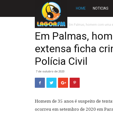
Rádio
HOME
NOTICIAS
Lagoa
Início
TOCANTINS
Em Palmas, homem com uma exte
Em Palmas, ho
FM
extensa ficha cri
Polícia Civil
7 de outubro de 2020
Homem de 35 anos é suspeito de tenta
ocorreu em setembro de 2020 em Para