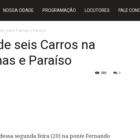
NOSSA CIDADE
PROGRAMAÇÃO
LOCUTORES
FALE CON
te entre Palmas e Paraíso
e seis Carros na
as e Paraíso
388
0
essa segunda feira (20) na ponte Fernando