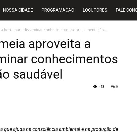
NOSSA CIDADE
PROGRAMAÇÃO
LOCUTORES
FALE CON
a a horta para disseminar conhecimentos sobre alimentação...
meia aproveita a
eminar conhecimentos
ão saudável
418
0
a que ajuda na consciência ambiental e na produção de