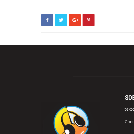
SO
text
Cont