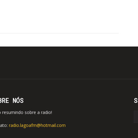
BRE NÓS
S
o resumindo sobre a radio!
ato:
radio.lagoafm@hotmail.com