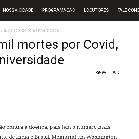
NOSSA CIDADE
PROGRAMAÇÃO
LOCUTORES
FALE CON
ovid, de acordo com universidade
il mortes por Covid,
niversidade
96
0
ão contra a doença, país tem o número mais
ente de Índia e Brasil. Memorial em Washington