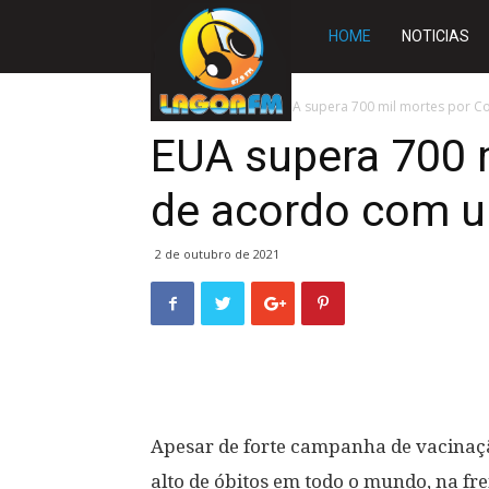
Rádio
HOME
NOTICIAS
Lagoa
Início
MUNDO
EUA supera 700 mil mortes por C
EUA supera 700 m
FM
de acordo com u
2 de outubro de 2021
Apesar de forte campanha de vacinaç
alto de óbitos em todo o mundo, na fr