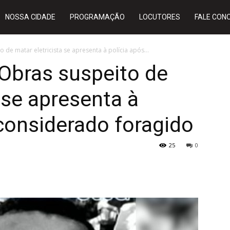
NOSSA CIDADE
PROGRAMAÇÃO
LOCUTORES
FALE CON
 de matar eletricista se apresenta à polícia após...
 Obras suspeito de
 se apresenta à
 considerado foragido
25
0