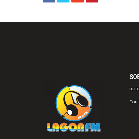
SO
text
Cont