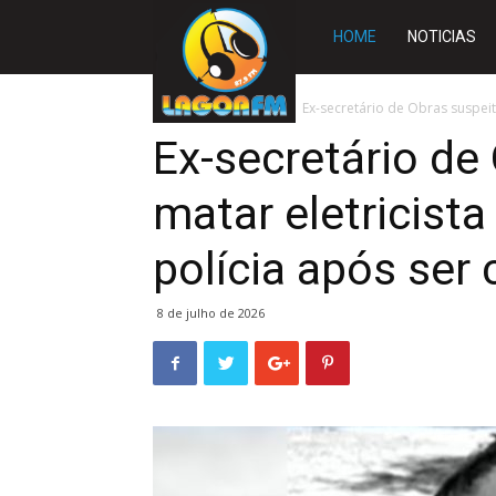
Rádio
HOME
NOTICIAS
Lagoa
Início
DESTAQUES
Ex-secretário de Obras suspeito
Ex-secretário de
FM
matar eletricista
polícia após ser
8 de julho de 2026