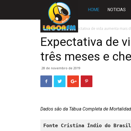
Rádio
HOME
NOTICIAS
Lagoa
Início
BRASIL
Expectativa de vida aumenta mais de
Expectativa de 
FM
três meses e che
28 de novembro de 2019
Dados são da Tábua Completa de Mortalidade
Fonte 
Cristina Índio do Brasil