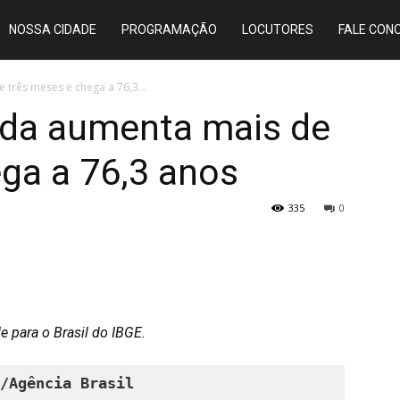
NOSSA CIDADE
PROGRAMAÇÃO
LOCUTORES
FALE CON
 três meses e chega a 76,3...
vida aumenta mais de
ga a 76,3 anos
335
0
 para o Brasil do IBGE.
/Agência 
Brasil