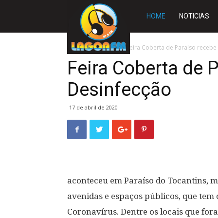
Rádio
HOME
NOTICIAS
Lagoa
Início
A CIDADE
Feira Coberta de Paraíso recebe
Feira Coberta de 
FM
Desinfecção
17 de abril de 2020
aconteceu em Paraíso do Tocantins, m
avenidas e espaços públicos, que tem 
Coronavírus. Dentre os locais que fora