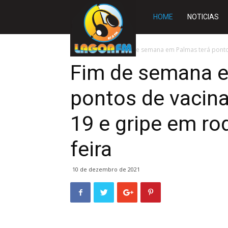
Rádio
HOME
NOTICIAS
Lagoa
Início
SLIDE
Fim de semana em Palmas terá pontos
Fim de semana e
FM
pontos de vacina
19 e gripe em ro
feira
10 de dezembro de 2021