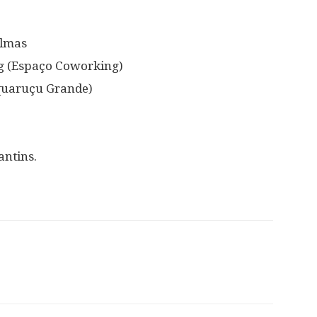
almas
g (Espaço Coworking)
quaruçu Grande)
antins.