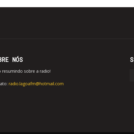
BRE NÓS
S
o resumindo sobre a radio!
ato:
radio.lagoafm@hotmail.com