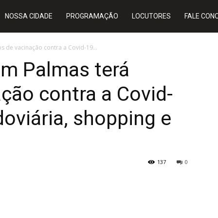
NOSSA CIDADE
PROGRAMAÇÃO
LOCUTORES
FALE CON
 de vacinação contra a Covid-19...
m Palmas terá
ção contra a Covid-
doviária, shopping e
137
0