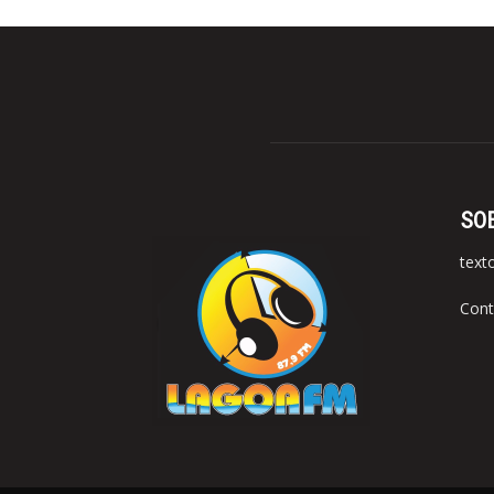
SO
text
Cont