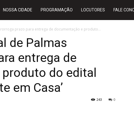
NOSSA CIDADE
PROGRAMAÇÃO
LOCUTORES
FALE CON
prorroga prazo para entrega de documentação e produto...
al de Palmas
ara entrega de
produto do edital
te em Casa’
243
0