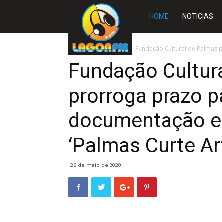
Rádio
HOME
NOTICIAS
Lagoa
Início
TOCANTINS
Fundação Cultural de Palmas 
Fundação Cultur
FM
prorroga prazo p
documentação e 
‘Palmas Curte Ar
26 de maio de 2020