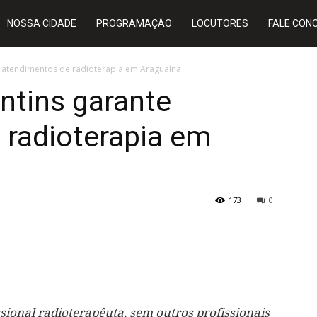
NOSSA CIDADE
PROGRAMAÇÃO
LOCUTORES
FALE CON
 atendimentos de radioterapia em Araguaína
ntins garante
 radioterapia em
173
0
ional radioterapêuta, sem outros profissionais