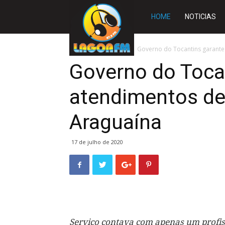
Rádio
HOME
NOTICIAS
Lagoa
Início
TOCANTINS
Governo do Tocantins garante
Governo do Toca
FM
atendimentos de
Araguaína
17 de julho de 2020
Serviço contava com apenas um profiss