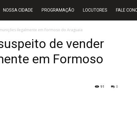
NOSSA CIDADE
PROGRAMAÇÃO
LOCUTORES
FALE CON
munições ilegalmente em Formoso do Araguaia
uspeito de vender
lmente em Formoso
91
0