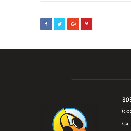
SO
text
Cont