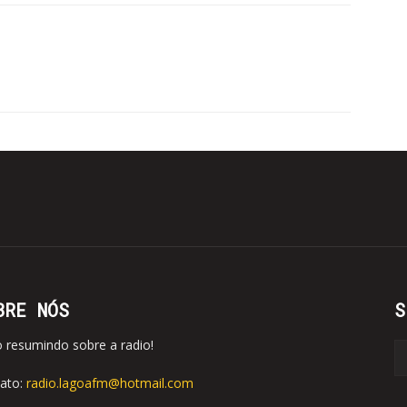
BRE NÓS
S
o resumindo sobre a radio!
ato:
radio.lagoafm@hotmail.com