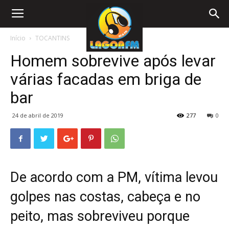
Início
TOCANTINS
Homem sobrevive após levar
várias facadas em briga de
bar
24 de abril de 2019
277
0
De acordo com a PM, vítima levou
golpes nas costas, cabeça e no
peito, mas sobreviveu porque