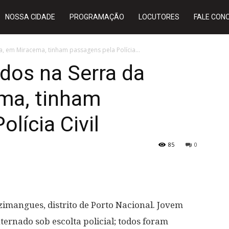
NOSSA CIDADE
PROGRAMAÇÃO
LOCUTORES
FALE CON
 em Miracema, tinham passagens pela Polícia...
os na Serra da
ma, tinham
lícia Civil
85
0
imangues, distrito de Porto Nacional. Jovem
ternado sob escolta policial; todos foram