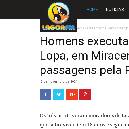
Rádio
HOME
NOTICIAS
Lagoa
Início
SLIDE
Homens executados na Serra da Lopa,
Homens executad
FM
Lopa, em Mirace
passagens pela Po
8 de novembro de 2021
Os três mortos eram moradores de Luz
que sobreviveu tem 18 anos e segue in