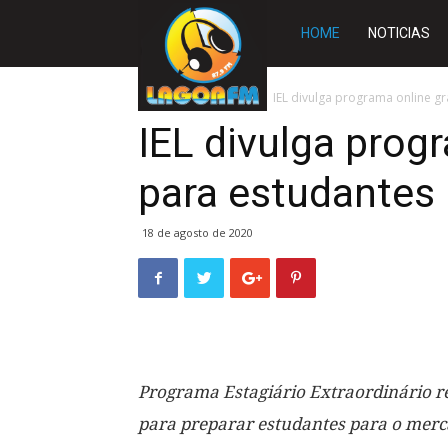
Rádio
HOME
NOTICIAS
Lagoa
Início
TOCANTINS
IEL divulga programa online gr
IEL divulga prog
FM
para estudantes 
18 de agosto de 2020
Programa Estagiário Extraordinário re
para preparar estudantes para o merc