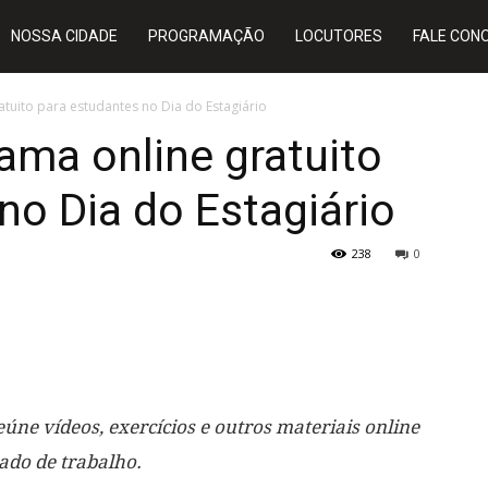
NOSSA CIDADE
PROGRAMAÇÃO
LOCUTORES
FALE CON
atuito para estudantes no Dia do Estagiário
rama online gratuito
no Dia do Estagiário
238
0
úne vídeos, exercícios e outros materiais online
ado de trabalho.