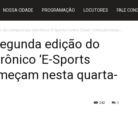
NOSSA CIDADE
PROGRAMAÇÃO
LOCUTORES
FALE CON
o do campeonato eletrônico ‘E-Sports Contra Covid’ começam nesta...
segunda edição do
rônico ‘E-Sports
omeçam nesta quarta-
242
0