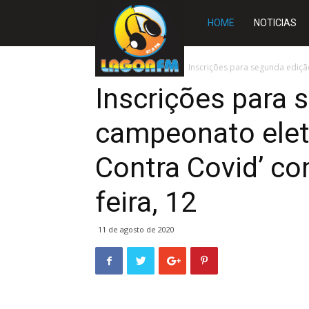
Rádio
HOME
NOTICIAS
Lagoa
Início
TOCANTINS
Inscrições para segunda ediçã
Inscrições para 
FM
campeonato elet
Contra Covid’ c
feira, 12
11 de agosto de 2020