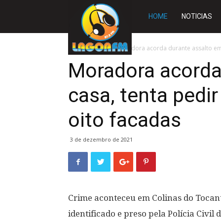
Rádio
HOME
NOTICIAS
Lagoa
Início
SLIDE
Moradora acorda durante assalto em c
Moradora acorda
FM
casa, tenta pedi
oito facadas
3 de dezembro de 2021
Crime aconteceu em Colinas do Tocanti
identificado e preso pela Polícia Civi