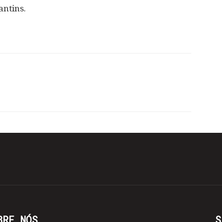
antins.
BRE NÓS
S