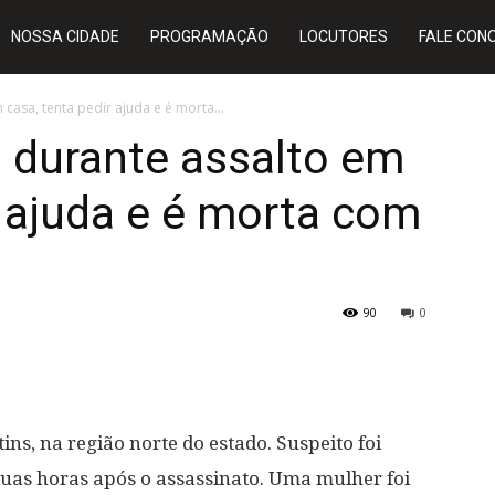
NOSSA CIDADE
PROGRAMAÇÃO
LOCUTORES
FALE CON
asa, tenta pedir ajuda e é morta...
 durante assalto em
r ajuda e é morta com
90
0
ns, na região norte do estado. Suspeito foi
l duas horas após o assassinato. Uma mulher foi