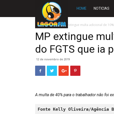
Rádio
HOME
NOTICIAS
Lagoa
Início
BRASIL
MP extingue multa adicional de 10%
MP extingue mul
FM
do FGTS que ia p
12 de novembro de 2019
A multa de 40% para o trabalhador não foi ex
Fonte Kelly Oliveira/Agência B