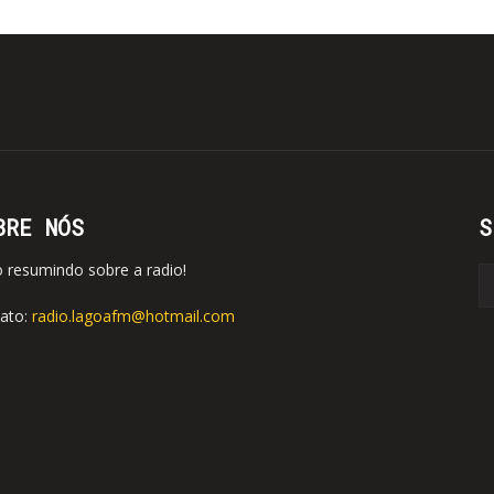
BRE NÓS
S
o resumindo sobre a radio!
ato:
radio.lagoafm@hotmail.com