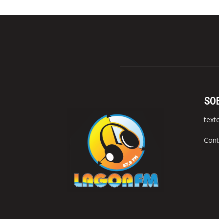
SO
text
Cont