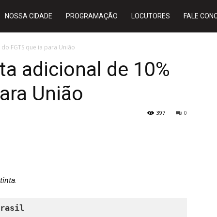
NOSSA CIDADE
PROGRAMAÇÃO
LOCUTORES
FALE CON
 do FGTS que ia para União
ta adicional de 10%
ara União
397
0
tinta.
rasil