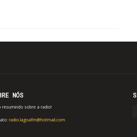
BRE NÓS
S
o resumindo sobre a radio!
ato:
radio.lagoafm@hotmail.com