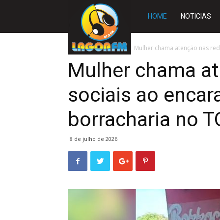
Rádio
HOME
NOTICIAS
Lagoa
Início
DESTAQUES
Mulher chama atenção nas rede
Mulher chama at
FM
sociais ao encar
borracharia no T
8 de julho de 2026