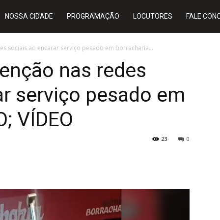
NOSSA CIDADE
PROGRAMAÇÃO
LOCUTORES
FALE CON
s sociais ao encarar serviço pesado em borracharia...
enção nas redes
ar serviço pesado em
O; VÍDEO
23
0