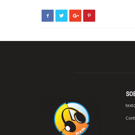
SO
text
Cont