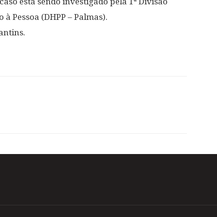
aso está sendo investigado pela 1ª Divisão
o à Pessoa (DHPP – Palmas).
antins.