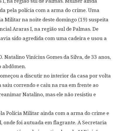
 I, na região sul de Palmas. Mulher ainda
rada pela polícia com a arma do crime. Uma
ia Militar na noite deste domingo (19) suspeita
cial Araras I, na região sul de Palmas. De
havia sido agredida com uma cadeira e usou a
. Natalino Vinícius Gomes da Silva, de 33 anos,
no abdômen.
meçou a discutir no interior da casa por volta
saiu correndo e caiu na rua em frente ao
eanimar Natalino, mas ele não resistiu e
la Polícia Militar ainda com a arma do crime e
l, onde foi autuada em flagrante. A Secretaria