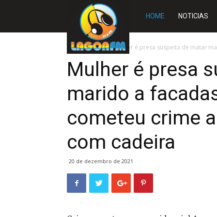
Rádio
HOME
NOTICIAS
Lagoa
Início
SLIDE
Mulher é presa suspeita de matar mari
Mulher é presa s
FM
marido a facadas 
cometeu crime a
com cadeira
20 de dezembro de 2021