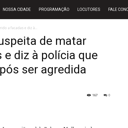
NOSSA CIDADE
PROGRAMAÇÃO
LOCUTORES
FALE CON
do a facadas e diz à...
uspeita de matar
e diz à polícia que
pós ser agredida
167
0