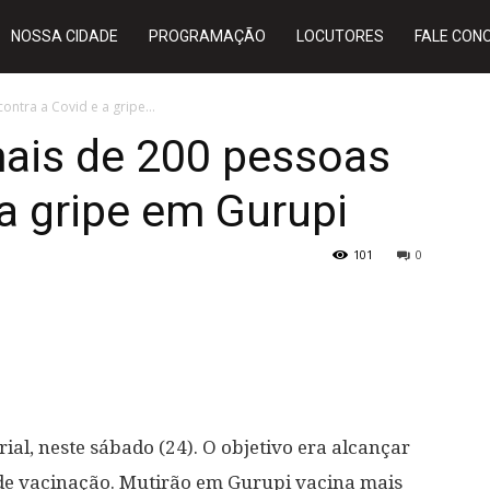
NOSSA CIDADE
PROGRAMAÇÃO
LOCUTORES
FALE CON
ntra a Covid e a gripe...
mais de 200 pessoas
 a gripe em Gurupi
101
0
ial, neste sábado (24). O objetivo era alcançar
de vacinação. Mutirão em Gurupi vacina mais