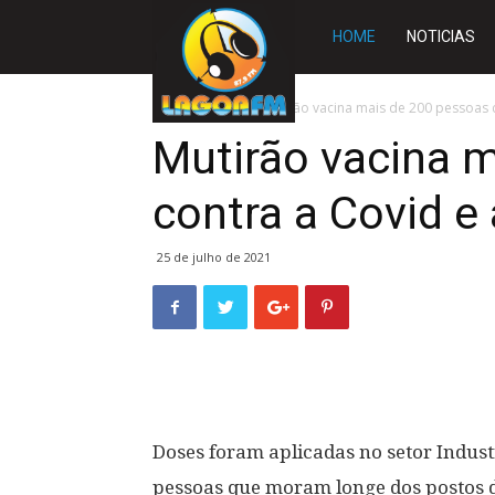
Rádio
HOME
NOTICIAS
Lagoa
Início
SLIDE
Mutirão vacina mais de 200 pessoas co
Mutirão vacina 
FM
contra a Covid e
25 de julho de 2021
Doses foram aplicadas no setor Industr
pessoas que moram longe dos postos 