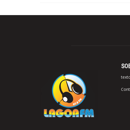
SO
text
Cont