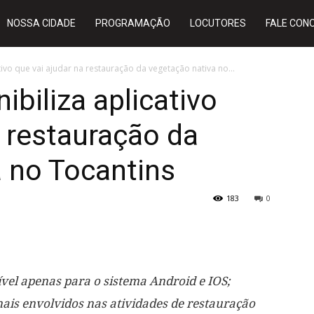
NOSSA CIDADE
PROGRAMAÇÃO
LOCUTORES
FALE CON
tivo que vai ajudar na restauração da vegetação nativa no...
ibiliza aplicativo
a restauração da
 no Tocantins
183
0
ível apenas para o sistema Android e IOS;
nais envolvidos nas atividades de restauração