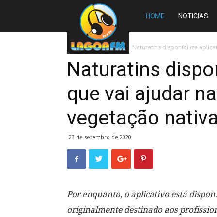
Rádio
HOME
NOTICIAS
Lagoa
Início
TOCANTINS
Naturatins disponibiliza aplica
Naturatins dispon
FM
que vai ajudar n
vegetação nativa
23 de setembro de 2020
Por enquanto, o aplicativo está dispon
originalmente destinado aos profissio