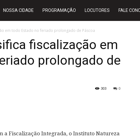
NOSSA CIDADE
PROGRAMAÇÃO
LOCUTORES
FALE CON
ização em todo Estado no feriado prolongado de Páscoa
ifica fiscalização em
eriado prolongado de
303
0
a Fiscalização Integrada, o Instituto Natureza