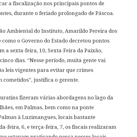
car a fiscalização nos principais pontos de
ntes, durante o feriado prolongado de Páscoa.
ão Ambiental do Instituto, Amarildo Pereira dos
e como o Governo do Estado decretou pontos
m a sexta-feira, 10, Sexta-Feira da Paixão,
inco dias. “Nesse período, muita gente vai
às leis vigentes para evitar que crimes
cometidos”, justifica o gerente.
turatins fizeram várias abordagens no lago da
alhães, em Palmas, bem como na ponte
Palmas à Luzimangues, locais bastante
eira, 6, e terça-feira, 7, os fiscais realizaram
e estavam praticando pesca nesses locais.