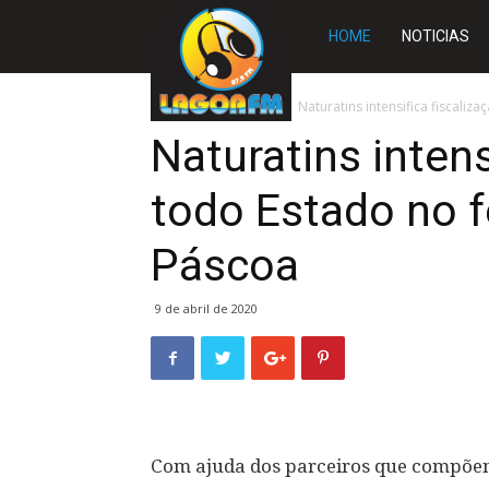
Rádio
HOME
NOTICIAS
Lagoa
Início
TOCANTINS
Naturatins intensifica fiscal
Naturatins intens
FM
todo Estado no f
Páscoa
9 de abril de 2020
Com ajuda dos parceiros que compõem 