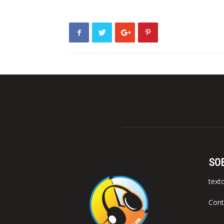
SO
text
Cont