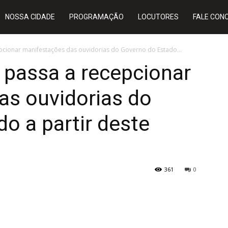
NOSSA CIDADE
PROGRAMAÇÃO
LOCUTORES
FALE CON
pcionar manifestações das ouvidorias do Governo do Estado...
 passa a recepcionar
as ouvidorias do
o a partir deste
361
0