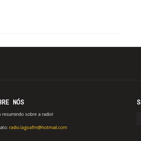
BRE NÓS
S
o resumindo sobre a radio!
ato:
radio.lagoafm@hotmail.com