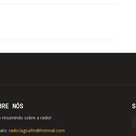
BRE NÓS
S
o resumindo sobre a radio!
ato:
radio.lagoafm@hotmail.com