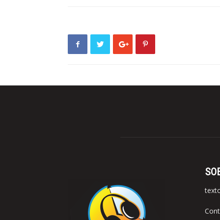
SO
text
Cont