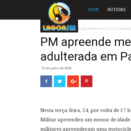
Rádio
HOME
NOTICIAS
Lagoa
Início
A CIDADE
PM apreende menor com motocicl
PM apreende me
FM
adulterada em Pa
15 de julho de 2020
Nesta terça-feira, 14, por volta de 17
Militar apreendeu um menor de idade 
militares apreenderam uma motociclet