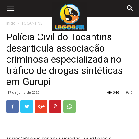
Início
TOCANTINS
Polícia Civil do Tocantins
desarticula associação
criminosa especializada no
tráfico de drogas sintéticas
em Gurupi
17 de julho de 2020
346
0
Investigações foram iniciadas há 60 dias e