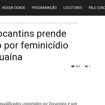
NOSSA CIDADE
PROGRAMAÇÃO
LOCUTORES
FALE CON
ende homem indiciado por feminicídio tentado em Araguaína
Tocantins prende
 por feminicídio
uaína
303
0
qualificados cometidos no Tocantins e um