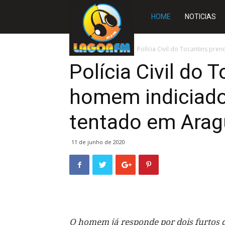
Rádio
HOME
NOTICIAS
Lagoa
Início
TOCANTINS
Polícia Civil do Tocantins pr
Polícia Civil do 
FM
homem indiciado
tentado em Arag
11 de junho de 2020
O homem já responde por dois furtos 