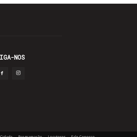
IGA-NOS
 Cidade
Programação
Locutores
Fale Conosco