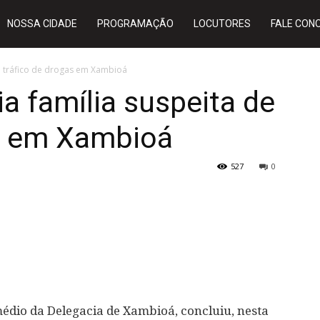
NOSSA CIDADE
PROGRAMAÇÃO
LOCUTORES
FALE CON
 de tráfico de drogas em Xambioá
cia família suspeita de
as em Xambioá
527
0
rmédio da Delegacia de Xambioá, concluiu, nesta