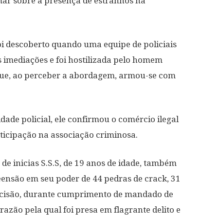
mar sobre a presença de estranhos na
oi descoberto quando uma equipe de policiais
as imediações e foi hostilizada pelo homem
 que, ao perceber a abordagem, armou-se com
dade policial, ele confirmou o comércio ilegal
ticipação na associação criminosa.
de inicias S.S.S, de 19 anos de idade, também
reensão em seu poder de 44 pedras de crack, 31
recisão, durante cumprimento de mandado de
azão pela qual foi presa em flagrante delito e