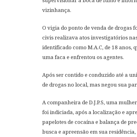
supervisionar a boca de fumo e infor
vizinhança.
O vigia do ponto de venda de drogas f
civis realizava atos investigatórios n
identificado como M.A.C, de 18 anos,
uma faca e enfrentou os agentes.
Após ser contido e conduzido até a uni
de drogas no local, mas negou sua par
A companheira de D.J.P.S, uma mulher 
foi indiciada, após a localização e ap
papelotes de cocaína e balança de p
busca e apreensão em sua residência, r