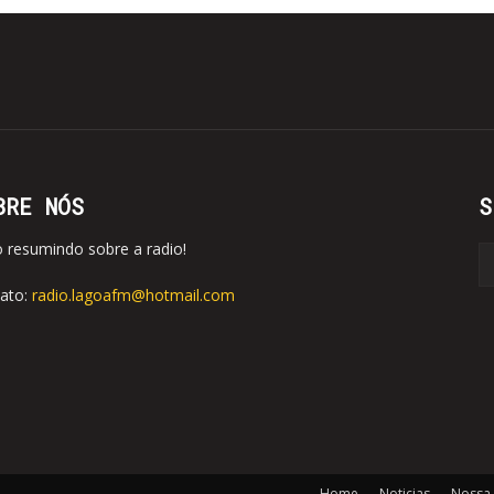
BRE NÓS
S
o resumindo sobre a radio!
ato:
radio.lagoafm@hotmail.com
Home
Noticias
Nossa