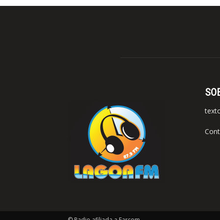
SO
text
Cont
© Radio afiliada a Farcom