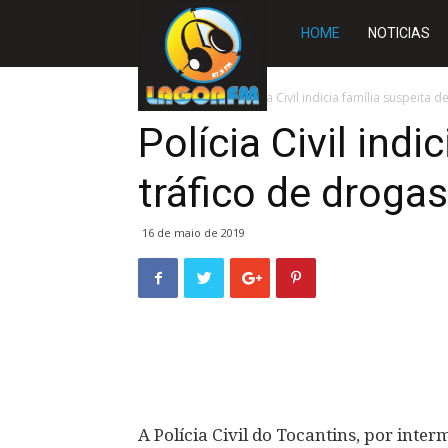
Rádio
HOME
NOTICIAS
Lagoa
Início
SLIDE
Polícia Civil indicia família suspeita
Polícia Civil indi
FM
tráfico de drog
16 de maio de 2019
A Polícia Civil do Tocantins, por inte