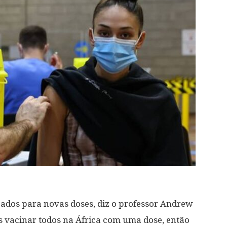
zados para novas doses, diz o professor Andrew
 vacinar todos na África com uma dose, então