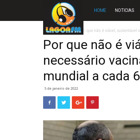
Rádio
HOME
NOTICIAS
Lagoa
Início
MUNDO
Por que não é viável, sustentável
Por que não é vi
FM
necessário vacin
mundial a cada 
5 de janeiro de 2022