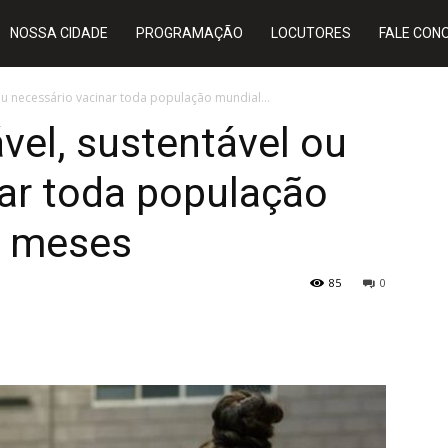
NOSSA CIDADE
PROGRAMAÇÃO
LOCUTORES
FALE CON
 ou necessário vacinar toda população mundial...
ável, sustentável ou
ar toda população
6 meses
85
0