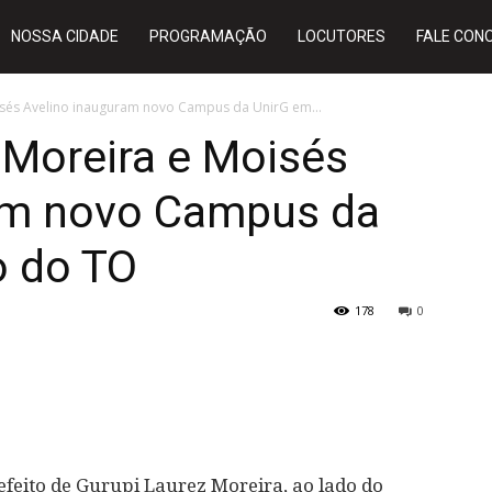
NOSSA CIDADE
PROGRAMAÇÃO
LOCUTORES
FALE CON
isés Avelino inauguram novo Campus da UnirG em...
 Moreira e Moisés
am novo Campus da
o do TO
178
0
efeito de Gurupi Laurez Moreira, ao lado do