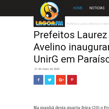
Rádio
HOME
NOTICIAS
Lagoa
Início
TOCANTINS
Prefeitos Laurez Moreira e Mo
Prefeitos Laurez
FM
Avelino inaugur
UnirG em Paraís
21 de maio de 2020
Na manhã desta quarta-feira (20) o Pr