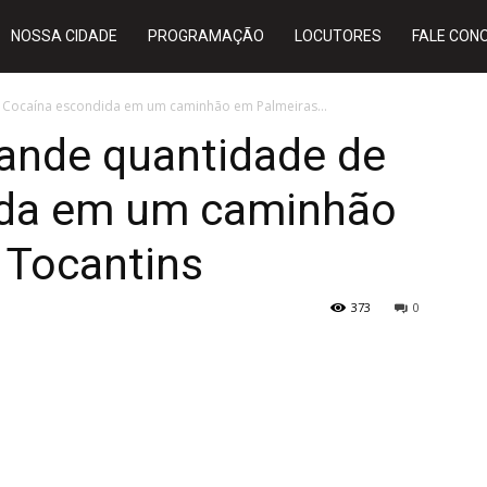
NOSSA CIDADE
PROGRAMAÇÃO
LOCUTORES
FALE CON
 Cocaína escondida em um caminhão em Palmeiras...
ande quantidade de
ida em um caminhão
 Tocantins
373
0