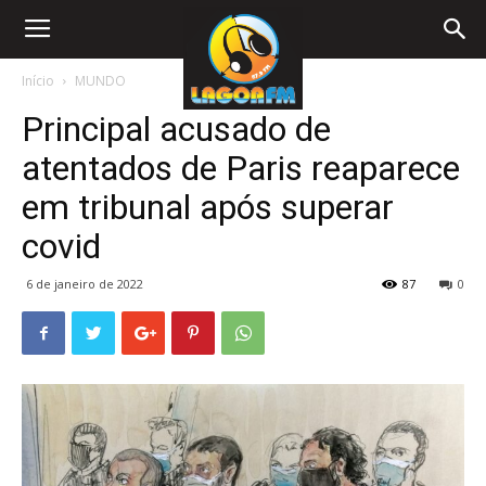
Início
MUNDO
Principal acusado de
atentados de Paris reaparece
em tribunal após superar
covid
6 de janeiro de 2022
87
0