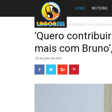
Rádio
HOME
NOTICIAS
Lagoa
Início
BRASIL
‘Quero contribuir com a Justiça e nã
‘Quero contribui
FM
mais com Bruno’,
22 de julho de 2024