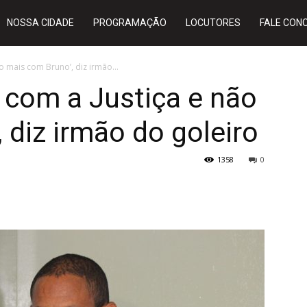
NOSSA CIDADE
PROGRAMAÇÃO
LOCUTORES
FALE CON
o mais com Bruno’, diz irmão...
r com a Justiça e não
 diz irmão do goleiro
1358
0