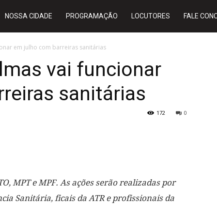
NOSSA CIDADE
PROGRAMAÇÃO
LOCUTORES
FALE CON
onar em julho com barreiras sanitárias
lmas vai funcionar
reiras sanitárias
172
0
O, MPT e MPF. As ações serão realizadas por
cia Sanitária, ficais da ATR e profissionais da