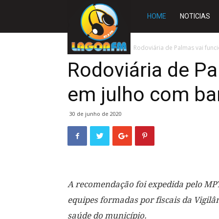
Rádio
HOME
NOTICIAS
Lagoa
Início
TOCANTINS
Rodoviária de Palmas vai funci
Rodoviária de Pa
FM
em julho com bar
30 de junho de 2020
A recomendação foi expedida pelo MPT
equipes formadas por fiscais da Vigilân
saúde do município.