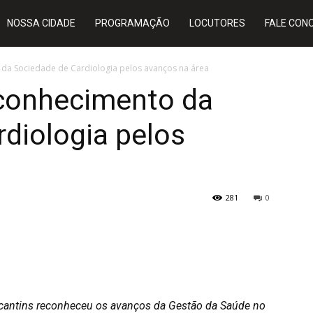
NOSSA CIDADE
PROGRAMAÇÃO
LOCUTORES
FALE CON
da Sociedade de Cardiologia pelos avanços na área
conhecimento da
diologia pelos
281
0
ocantins reconheceu os avanços da Gestão da Saúde no