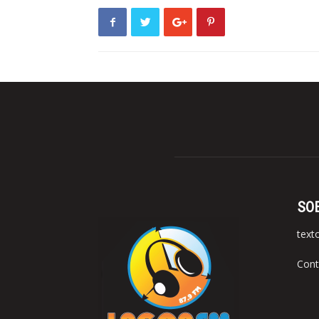
SO
text
Cont