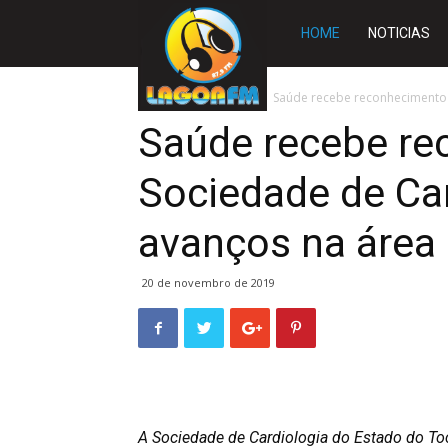
Rádio
HOME
NOTICIAS
Lagoa
Início
TOCANTINS
Saúde recebe reconhecimento 
Saúde recebe re
FM
Sociedade de Car
avanços na área
20 de novembro de 2019
A Sociedade de Cardiologia do Estado do T