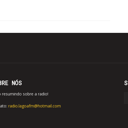
BRE NÓS
S
o resumindo sobre a radio!
ato:
radio.lagoafm@hotmail.com